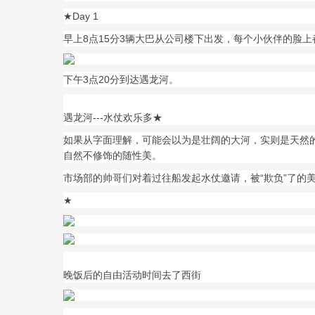
★Day 1
早上8点15分3辆大巴从公司楼下出发，每个小伙伴的脸
下午3点20分到达遇龙河。
遇龙河---水仗欢乐多★
如果从字面理解，可能会以为是壮阔的大河，实则是天然
自然不修饰的随性美。
市场部的帅哥们对着过往船发起水仗邀请，被“欺负”了的
★
晚饭后的自由活动时间去了西街