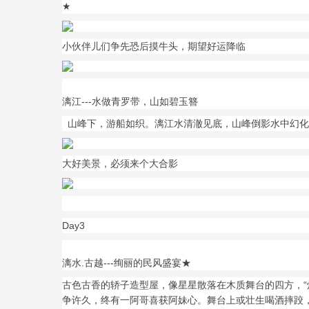
★
小伙伴儿们争先恐后摸牛头，期望好运降临
漓江---水做青罗带，山如碧玉簪
山峰下，游船如织。漓江水清澈见底，山峰倒影水中幻化
大好美景，必须来个大合影
Day3
漓水.古越---绚丽的民风盛宴★
古色古香的轿子造型屋，像星星散落在木质舞台的四方，“
争许久，终有一阿哥喜获阿妹心。舞台上或壮生喝酒摔跤