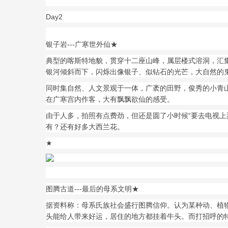
Day2
银子岩---广寒世外仙★
典型的喀斯特地貌，贯穿十二座山峰，属层楼式溶洞，汇
银河倾斜而下，闪烁出像银子、似钻石的光芒，大自然的
同时集自然、人文景观于一体，广袤的田野，俊秀的小青
在广寒宫内作客，大有飘飘欲仙的感受。
由于人多，拍照有点费劲，但还是圆了小时候“要去电视上
有？还有好多大西兰花。
★
图腾古道---最后的母系文明★
据资料称：母系氏族社会盛行图腾信仰。认为某种动、植
头能给人带来好运，居住的地方都挂着牛头。而打招呼的特殊方