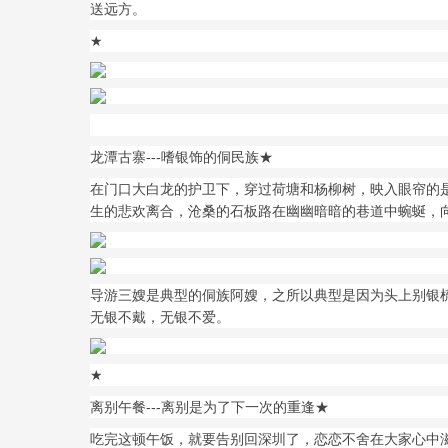
送远方。
★
龙潭古寨---嗜银饰的侗民族★
在门口大白龙的护卫下，穿过荷塘和杨柳树，映入眼帘的
生的悲欢离合，沧桑的石板路在幽幽暗暗的巷道中蜿蜒，
导游三嫂是典型的侗族阿嫂，之所以典型是因为头上别银梳
无银不戴，无银不爱。
★
离别午餐---离别是为了下一次的重逢★
吃完这顿午饭，就要告别回深圳了，恋恋不舍在大家心中