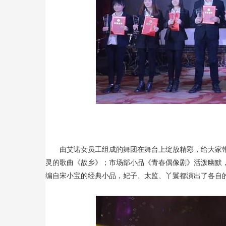
由艾诺女员工组成的舞团在舞台上绽放精彩，给大家
灵的歌曲《故乡》；市场部小品《青春偶像剧》活泼幽默
编自宋小宝的经典小品，妃子、太监、丫鬟都演出了各自