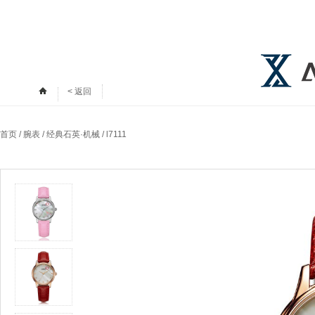
< 返回
首页
/
腕表
/
经典石英·机械
/ l7111