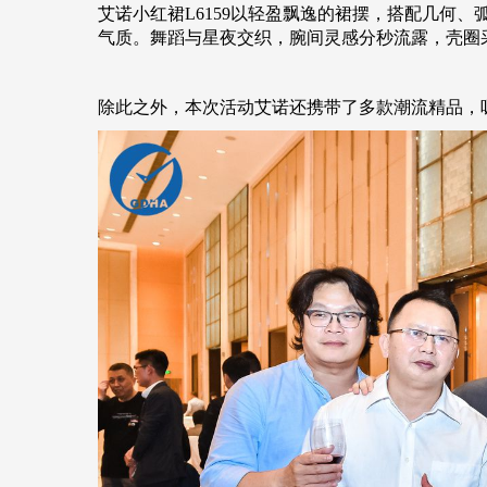
艾诺小红裙
L6159以轻盈飘逸的裙摆，搭配几何
气质。舞蹈与星夜交织，腕间灵感分秒流露，壳圈
除此之外，本次活动艾诺还携带了多款潮流精品，