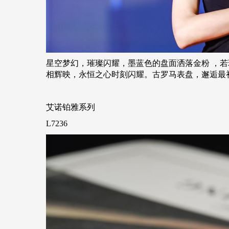
星空梦幻，璀璨闪耀，墨蓝色的盘面洒落金粉
，若
相辉映，永恒之心时刻闪耀。古罗马表盘，邂逅最
艾诺铂雅系列
L7236