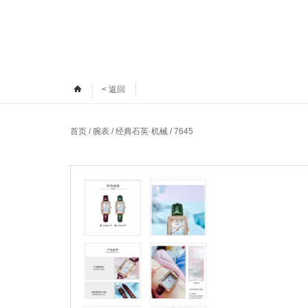
< 返回
首页
/
腕表
/
经典石英·机械
/ 7645